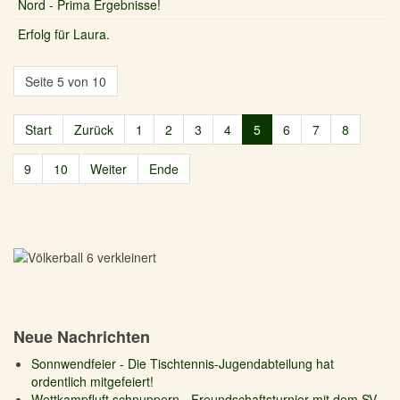
Nord - Prima Ergebnisse!
Erfolg für Laura.
Seite 5 von 10
Start
Zurück
1
2
3
4
5
6
7
8
9
10
Weiter
Ende
Neue Nachrichten
Sonnwendfeier - Die Tischtennis-Jugendabteilung hat
ordentlich mitgefeiert!
Wettkampfluft schnuppern - Freundschaftsturnier mit dem SV