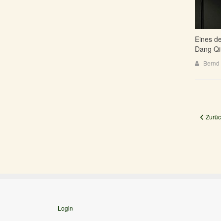
Eines d
Dang Qi
Bernd 
Vorheri
Zurüc
Login