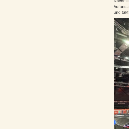
Nachmitt
Veransta
und tak