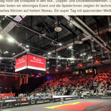
ag noch die Endspiele in den Mix-, Doppel- und Einzelwettbewerben. 
lter boten ein stimmiges Event und die Spieler/innen zeigten ihr techn
tisches Können auf hohem Niveau. Ein super Tag mit spannenden Wet