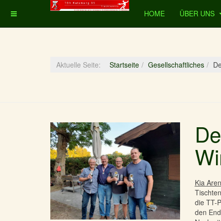
HOME
ÜBER UNS
Aktuelle Seite:
Startseite
Gesellschaftliches
De
De
Wi
Kia Are
Tischten
die TT-P
den Ends