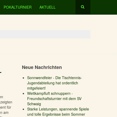
POKALTURNIER
AKTUELL
-
Neue Nachrichten
Sonnwendfeier - Die Tischtennis-
Jugendabteilung hat ordentlich
mitgefeiert!
Wettkampfluft schnuppern -
en
Freundschaftsturnier mit dem SV
 zeigten
Schwaig
ent für
Starke Leistungen, spannende Spiele
nn am
und tolle Ergebnisse beim Sommer