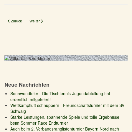
Vorheriger Beitrag: Turnierserie BTTV Junior-Race 2023-24 in Burglengenfeld. 
Nächster Beitrag: Qualifikationsturnier für die Bezirksmeistersch
Zurück
Weiter
Neue Nachrichten
Sonnwendfeier - Die Tischtennis-Jugendabteilung hat
ordentlich mitgefeiert!
Wettkampfluft schnuppern - Freundschaftsturnier mit dem SV
Schwaig
Starke Leistungen, spannende Spiele und tolle Ergebnisse
beim Sommer Race Endturnier
Auch beim 2. Verbandsranglistenturnier Bayern Nord nach